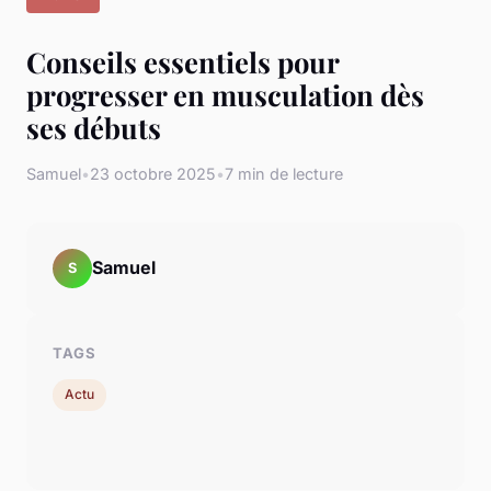
Conseils essentiels pour
progresser en musculation dès
ses débuts
Samuel
•
23 octobre 2025
•
7 min de lecture
Samuel
S
TAGS
Actu