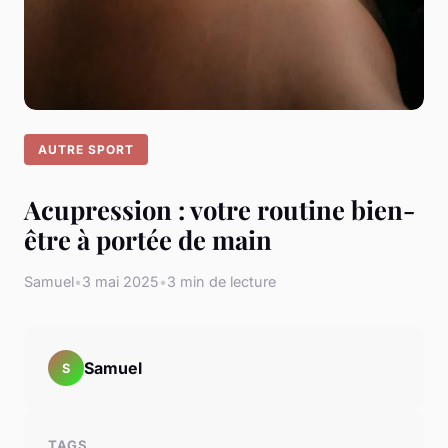
AUTRE SPORT
Acupression : votre routine bien-
être à portée de main
Samuel
•
3 mai 2025
•
3 min de lecture
Samuel
S
TAGS