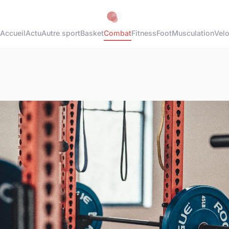
Accueil
Actu
Autre sport
Basket
Combat
Fitness
Foot
Musculation
Vel