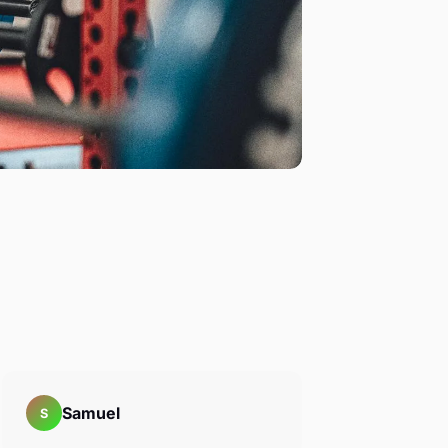
Samuel
S