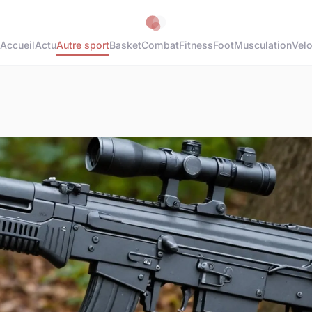
Accueil
Actu
Autre sport
Basket
Combat
Fitness
Foot
Musculation
Vel