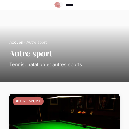
Accueil
› Autre sport
Autre sport
Tennis, natation et autres sports
AUTRE SPORT