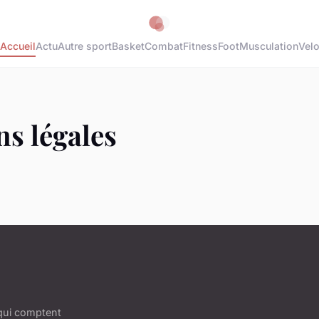
Accueil
Actu
Autre sport
Basket
Combat
Fitness
Foot
Musculation
Vel
s légales
 qui comptent